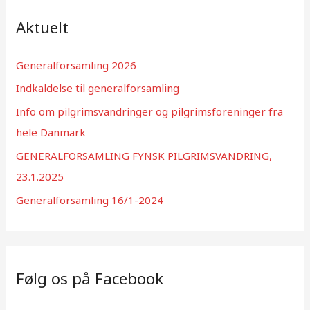
f
Aktuelt
t
e
Generalforsamling 2026
r
Indkaldelse til generalforsamling
:
Info om pilgrimsvandringer og pilgrimsforeninger fra
hele Danmark
GENERALFORSAMLING FYNSK PILGRIMSVANDRING,
23.1.2025
Generalforsamling 16/1-2024
Følg os på Facebook