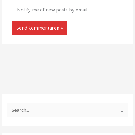
Notify me of new posts by email.
S
ø
g
e