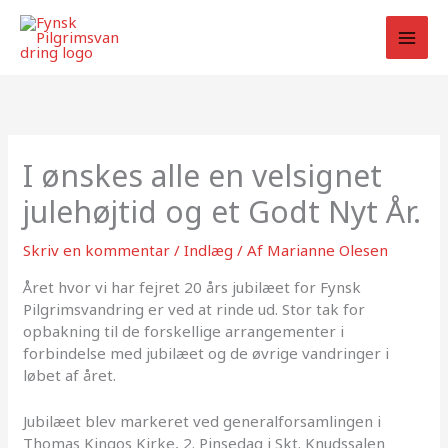
Gå
til
indholdet
I ønskes alle en velsignet
julehøjtid og et Godt Nyt År.
Skriv en kommentar
/
Indlæg
/ Af
Marianne Olesen
Året hvor vi har fejret 20 års jubilæet for Fynsk
Pilgrimsvandring er ved at rinde ud. Stor tak for
opbakning til de forskellige arrangementer i
forbindelse med jubilæet og de øvrige vandringer i
løbet af året.
Jubilæet blev markeret ved generalforsamlingen i
Thomas Kingos Kirke, 2. Pinsedag i Skt. Knudssalen