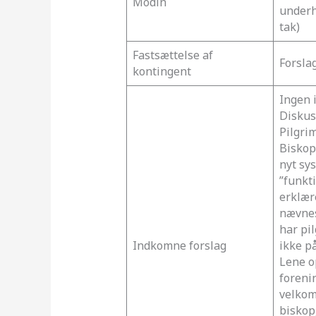
Modin
underh
tak)
Fastsættelse af
Forslag
kontingent
Ingen 
Diskus
Pilgri
Biskop
nyt sy
”funkt
erklær
nævnes
har pi
Indkomne forslag
ikke p
Lene op
foreni
velkom
biskop