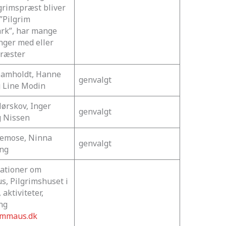
grimspræst bliver
”Pilgrim
k”, har mange
nger med eller
ræster
amholdt, Hanne
genvalgt
g Line Modin
ørskov, Inger
genvalgt
g Nissen
semose, Ninna
genvalgt
ng
ationer om
, Pilgrimshuset i
 aktiviteter,
ng
mmaus.dk