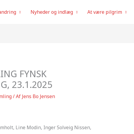
andring
Nyheder og indlæg
At være pilgrim
ING FYNSK
, 23.1.2025
mling
/ Af
Jens Bo Jensen
mholt, Line Modin, Inger Solveig Nissen,