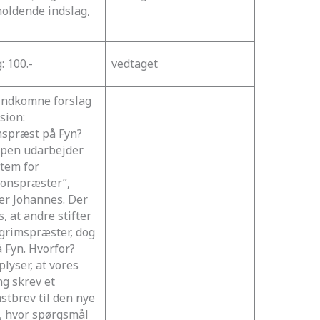
oldende indslag,
: 100.-
vedtaget
indkomne forslag
sion:
mspræst på Fyn?
pen udarbejder
stem for
ionspræster”,
er Johannes. Der
, at andre stifter
lgrimspræster, dog
å Fyn. Hvorfor?
lyser, at vores
ng skrev et
stbrev til den nye
, hvor spørgsmål