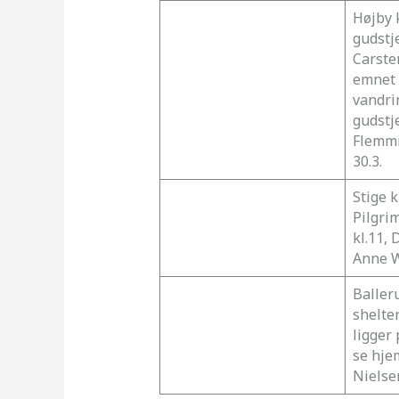
Højby k
gudstj
Carste
emnet P
vandri
gudstj
Flemmi
30.3.
Stige k
Pilgri
kl.11,
Anne 
Baller
shelter
ligger 
se hje
Niels