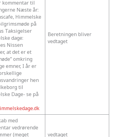
r kommentar til
ngerne Næste år:
mscafe, Himmelske
pilgrimsmøde på
 Taksigelser
Beretningen bliver
ske dage:
vedtaget
es Nissen
er, at det er et
møde” omkring
ge emner, I år er
orskellige
msvandringer hen
lkeborg til
ske Dage- se på
immelskedage.dk
kab med
ntar vedrørende
mmer (meget
vedtaget