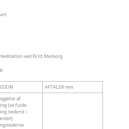
sen
meditation ved Britt Meiborg
dt
SSION
AFTALER mm.
ggelse af
ing (se fulde
ing nederst i
entet)
ngslederne