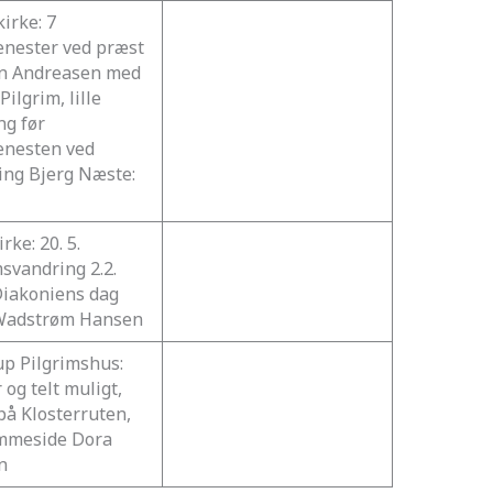
irke: 7
enester ved præst
n Andreasen med
ilgrim, lille
ng før
enesten ved
ng Bjerg Næste:
irke: 20. 5.
msvandring 2.2.
 Diakoniens dag
Wadstrøm Hansen
up Pilgrimshus:
 og telt muligt,
på Klosterruten,
mmeside Dora
en