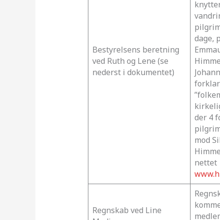
knytte
vandri
pilgri
dage, 
Bestyrelsens beretning
Emmaus
ved Ruth og Lene (se
Himmel
nederst i dokumentet)
Johann
forklar
”folke
kirkeli
der 4 f
pilgri
mod Si
Himmel
nettet
www.h
Regns
komme
Regnskab ved Line
medle