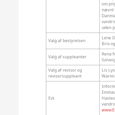
om pil
nævnt 
Danmar
vandri
uden p
Lene D
Valg af bestyrelsen
Brix o
Rena N
Valg af suppleanter
Solvei
Valg af revisor og
Lis Ly
revisorsuppleant
Warmi
Inform
Emmaus
Evt.
Haslev,
vandri
www.E