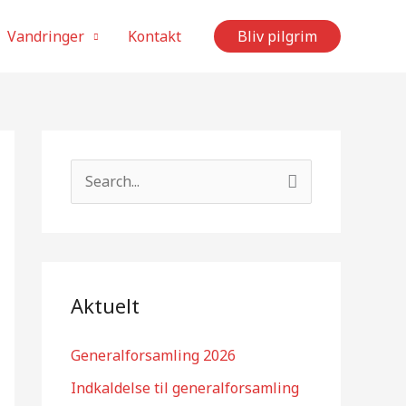
Vandringer
Kontakt
Bliv pilgrim
S
ø
g
e
f
Aktuelt
t
e
Generalforsamling 2026
r
Indkaldelse til generalforsamling
: