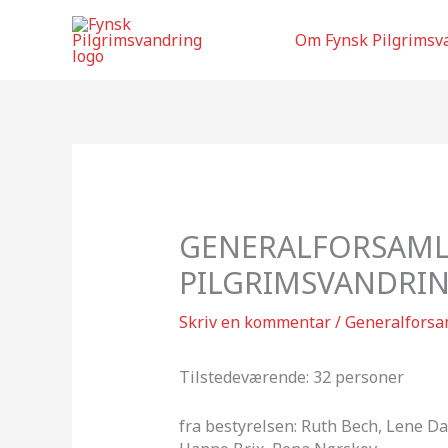
Gå
til
Om Fynsk Pilgrimsv
indholdet
GENERALFORSAML
PILGRIMSVANDRING
Skriv en kommentar
/
Generalforsa
Tilstedeværende: 32 personer
fra bestyrelsen: Ruth Bech, Lene Da