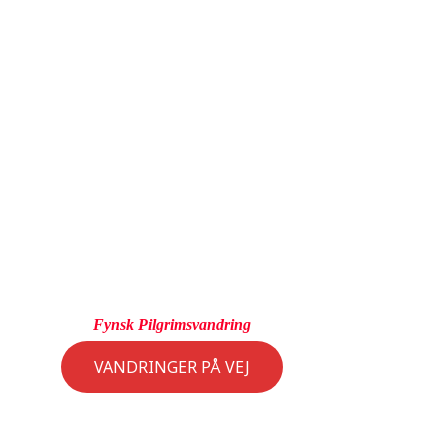
andring
Nyheder og indlæg
At være pilgrim
Gå med
Fynsk Pilgrimsvandring
VANDRINGER PÅ VEJ