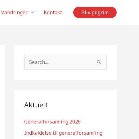
Vandringer
Kontakt
Bliv pilgrim
S
ø
g
e
f
Aktuelt
t
e
Generalforsamling 2026
r
Indkaldelse til generalforsamling
: