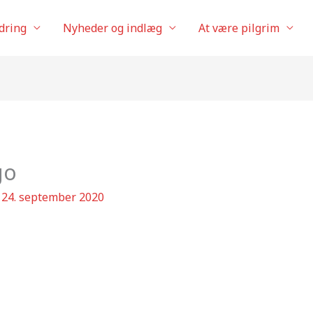
dring
Nyheder og indlæg
At være pilgrim
go
/
24. september 2020