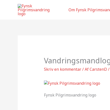
Gå
til
Om Fynsk Pilgrimsvan
indholdet
Vandringsmandlo
Skriv en kommentar
/ Af
CarstenD
Fynsk Pilgrimsvandring logo