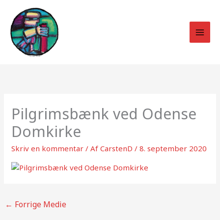
Gå
til
indholdet
Pilgrimsbænk ved Odense
Domkirke
Skriv en kommentar
/ Af
CarstenD
/
8. september 2020
←
Forrige Medie