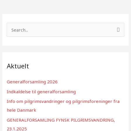
S
ø
g
e
f
Aktuelt
t
e
Generalforsamling 2026
r
Indkaldelse til generalforsamling
:
Info om pilgrimsvandringer og pilgrimsforeninger fra
hele Danmark
GENERALFORSAMLING FYNSK PILGRIMSVANDRING,
23.1.2025