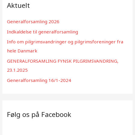
f
Aktuelt
t
e
Generalforsamling 2026
r
Indkaldelse til generalforsamling
:
Info om pilgrimsvandringer og pilgrimsforeninger fra
hele Danmark
GENERALFORSAMLING FYNSK PILGRIMSVANDRING,
23.1.2025
Generalforsamling 16/1-2024
Følg os på Facebook