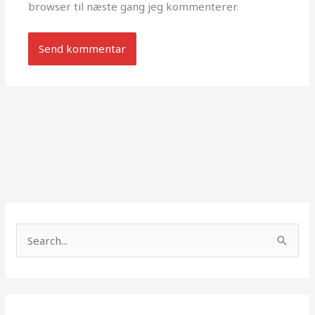
browser til næste gang jeg kommenterer.
S
ø
g
e