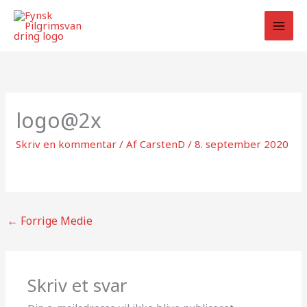
Gå
til
indholdet
logo@2x
Skriv en kommentar
/ Af
CarstenD
/
8. september 2020
←
Forrige Medie
Skriv et svar