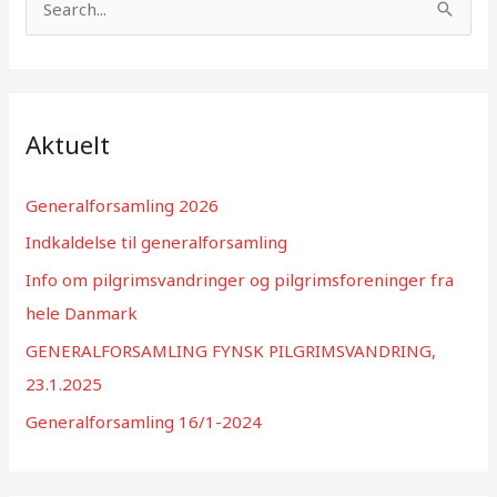
ø
g
e
f
Aktuelt
t
e
Generalforsamling 2026
r
Indkaldelse til generalforsamling
:
Info om pilgrimsvandringer og pilgrimsforeninger fra
hele Danmark
GENERALFORSAMLING FYNSK PILGRIMSVANDRING,
23.1.2025
Generalforsamling 16/1-2024