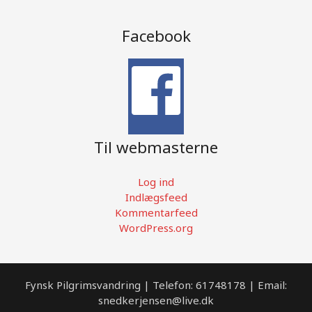
Facebook
Til webmasterne
Log ind
Indlægsfeed
Kommentarfeed
WordPress.org
Fynsk Pilgrimsvandring | Telefon: 61748178 | Email:
snedkerjensen@live.dk