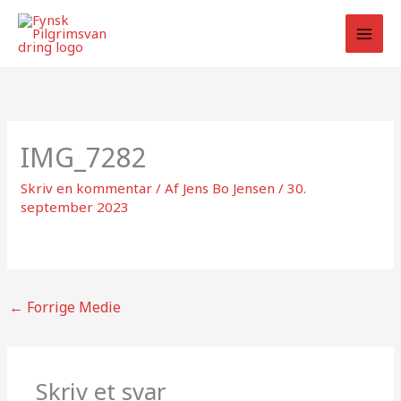
Gå
til
indholdet
IMG_7282
Skriv en kommentar
/ Af
Jens Bo Jensen
/
30.
september 2023
←
Forrige Medie
Skriv et svar