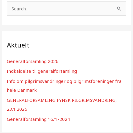
S
ø
g
e
f
Aktuelt
t
e
Generalforsamling 2026
r
Indkaldelse til generalforsamling
:
Info om pilgrimsvandringer og pilgrimsforeninger fra
hele Danmark
GENERALFORSAMLING FYNSK PILGRIMSVANDRING,
23.1.2025
Generalforsamling 16/1-2024