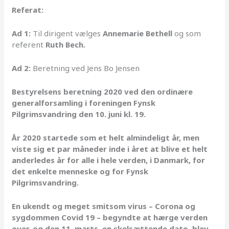
Referat:
Ad 1:
Til dirigent vælges
Annemarie Bethell
og som
referent
Ruth Bech.
Ad 2:
Beretning ved Jens Bo Jensen
Bestyrelsens beretning 2020 ved den ordinære
generalforsamling i foreningen Fynsk
Pilgrimsvandring den 10. juni kl. 19.
År 2020 startede som et helt almindeligt år, men
viste sig et par måneder inde i året at blive et helt
anderledes år for alle i hele verden, i Danmark, for
det enkelte menneske og for Fynsk
Pilgrimsvandring.
En ukendt og meget smitsom virus – Corona og
sygdommen Covid 19 – begyndte at hærge verden
over, og den 11. marts, en skelsættende dato, blev