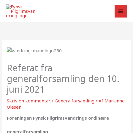
Gå
til
indholdet
Referat fra
generalforsamling den 10.
juni 2021
Skriv en kommentar
/
Generalforsamling
/ Af
Marianne
Olesen
Foreningen Fynsk Pilgrimsvandrings ordinære
generalforsamling