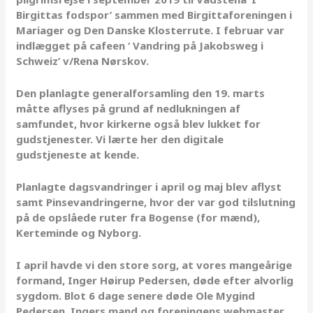
Birgittas fodspor’ sammen med Birgittaforeningen i
Mariager og Den Danske Klosterrute. I februar var
indlægget på cafeen ‘ Vandring på Jakobsweg i
Schweiz’ v/Rena Nørskov.
Den planlagte generalforsamling den 19. marts
måtte aflyses på grund af nedlukningen af
samfundet, hvor kirkerne også blev lukket for
gudstjenester. Vi lærte her den digitale
gudstjeneste at kende.
Planlagte dagsvandringer i april og maj blev aflyst
samt Pinsevandringerne, hvor der var god tilslutning
på de opslåede ruter fra Bogense (for mænd),
Kerteminde og Nyborg.
I april havde vi den store sorg, at vores mangeårige
formand, Inger Høirup Pedersen, døde efter alvorlig
sygdom. Blot 6 dage senere døde Ole Mygind
Pedersen, Ingers mand og foreningens webmaster,