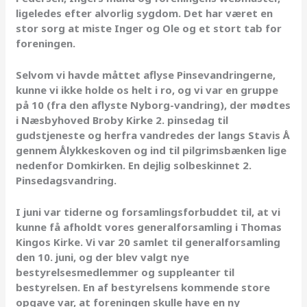
ligeledes efter alvorlig sygdom. Det har været en
stor sorg at miste Inger og Ole og et stort tab for
foreningen.
Selvom vi havde måttet aflyse Pinsevandringerne,
kunne vi ikke holde os helt i ro, og vi var en gruppe
på 10 (fra den aflyste Nyborg-vandring), der mødtes
i Næsbyhoved Broby Kirke 2. pinsedag til
gudstjeneste og herfra vandredes der langs Stavis Å
gennem Ålykkeskoven og ind til pilgrimsbænken lige
nedenfor Domkirken. En dejlig solbeskinnet 2.
Pinsedagsvandring.
I juni var tiderne og forsamlingsforbuddet til, at vi
kunne få afholdt vores generalforsamling i Thomas
Kingos Kirke. Vi var 20 samlet til generalforsamling
den 10. juni, og der blev valgt nye
bestyrelsesmedlemmer og suppleanter til
bestyrelsen. En af bestyrelsens kommende store
opgave var, at foreningen skulle have en ny