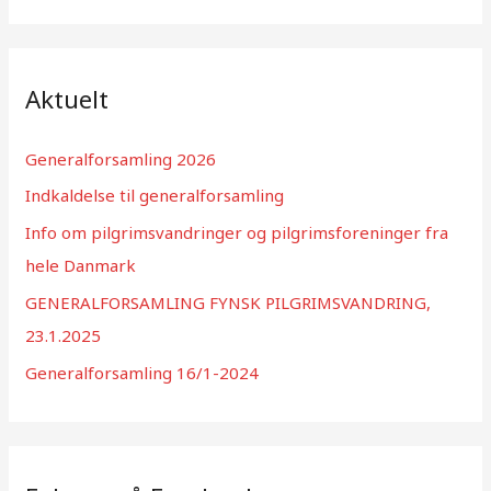
g
e
f
Aktuelt
t
e
Generalforsamling 2026
r
Indkaldelse til generalforsamling
:
Info om pilgrimsvandringer og pilgrimsforeninger fra
hele Danmark
GENERALFORSAMLING FYNSK PILGRIMSVANDRING,
23.1.2025
Generalforsamling 16/1-2024