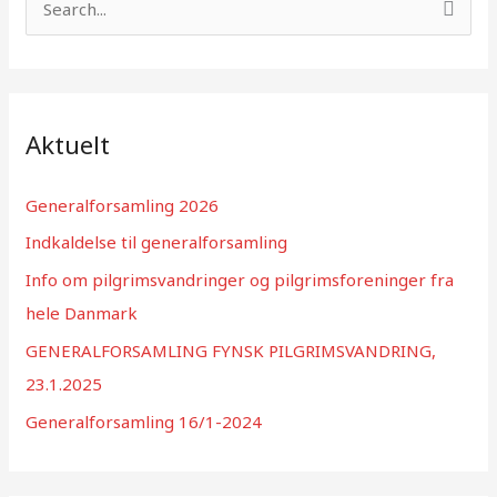
ø
g
e
f
Aktuelt
t
e
Generalforsamling 2026
r
Indkaldelse til generalforsamling
:
Info om pilgrimsvandringer og pilgrimsforeninger fra
hele Danmark
GENERALFORSAMLING FYNSK PILGRIMSVANDRING,
23.1.2025
Generalforsamling 16/1-2024