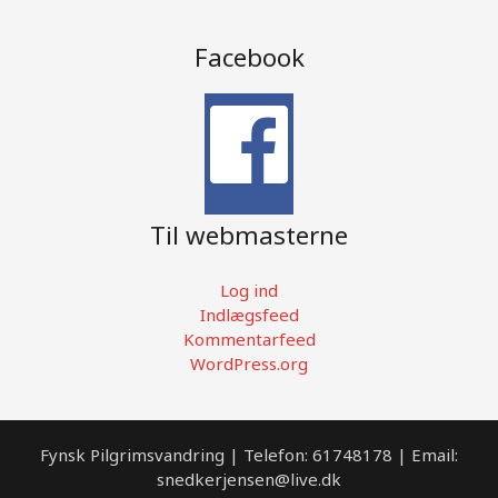
Facebook
Til webmasterne
Log ind
Indlægsfeed
Kommentarfeed
WordPress.org
Fynsk Pilgrimsvandring | Telefon: 61748178 | Email:
snedkerjensen@live.dk