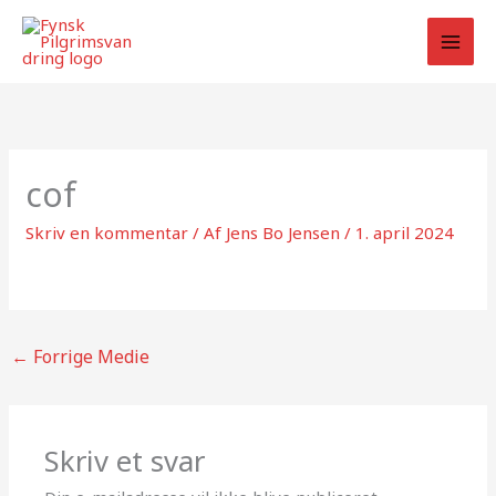
Gå
til
indholdet
cof
Skriv en kommentar
/ Af
Jens Bo Jensen
/
1. april 2024
←
Forrige Medie
Skriv et svar