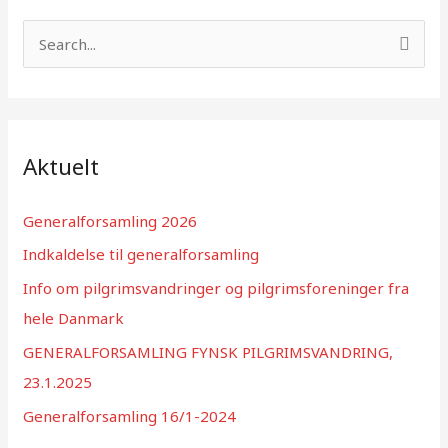
S
ø
g
e
f
Aktuelt
t
e
Generalforsamling 2026
r
Indkaldelse til generalforsamling
:
Info om pilgrimsvandringer og pilgrimsforeninger fra
hele Danmark
GENERALFORSAMLING FYNSK PILGRIMSVANDRING,
23.1.2025
Generalforsamling 16/1-2024