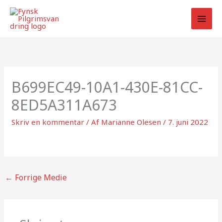
Gå
til
indholdet
B699EC49-10A1-430E-81CC-
8ED5A311A673
Skriv en kommentar
/ Af
Marianne Olesen
/
7. juni 2022
←
Forrige Medie