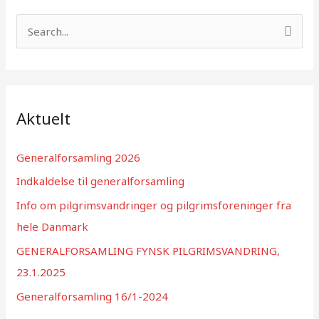
S
ø
g
e
f
Aktuelt
t
e
Generalforsamling 2026
r
Indkaldelse til generalforsamling
:
Info om pilgrimsvandringer og pilgrimsforeninger fra
hele Danmark
GENERALFORSAMLING FYNSK PILGRIMSVANDRING,
23.1.2025
Generalforsamling 16/1-2024