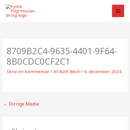
Gå
til
indholdet
8709B2C4-9635-4401-9F64-
8B0CDC0CF2C1
Skriv en kommentar
/ Af
Ruth Bech
/
4. december 2024
←
Forrige Medie