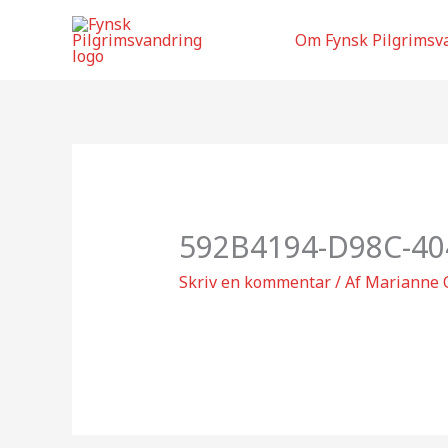
Gå
til
Om Fynsk Pilgrimsv
indholdet
592B4194-D98C-40
Skriv en kommentar
/ Af
Marianne 