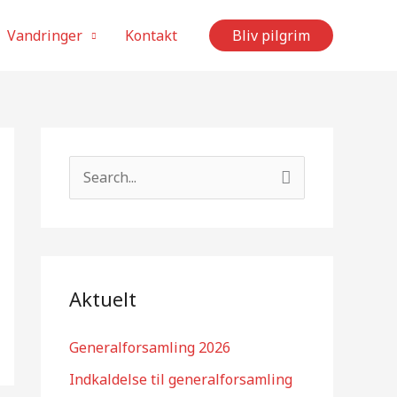
Vandringer
Kontakt
Bliv pilgrim
S
ø
g
e
f
Aktuelt
t
e
Generalforsamling 2026
r
Indkaldelse til generalforsamling
: