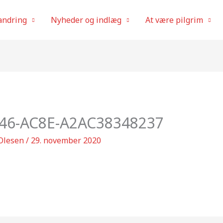
andring
Nyheder og indlæg
At være pilgrim
46-AC8E-A2AC38348237
Olesen
/
29. november 2020