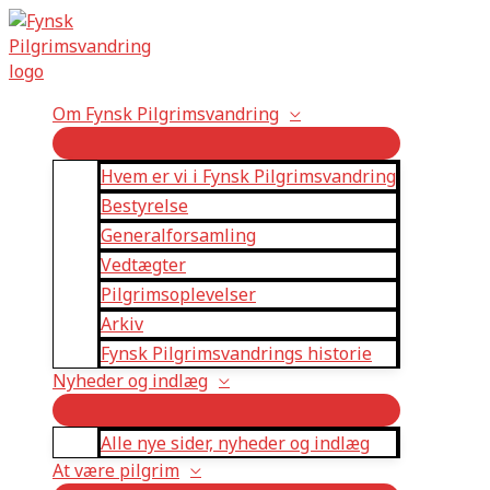
Gå
til
indholdet
Om Fynsk Pilgrimsvandring
Hvem er vi i Fynsk Pilgrimsvandring
Bestyrelse
Generalforsamling
Vedtægter
Pilgrimsoplevelser
Arkiv
Fynsk Pilgrimsvandrings historie
Nyheder og indlæg
Alle nye sider, nyheder og indlæg
At være pilgrim