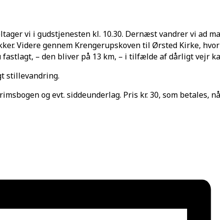
ltager vi i gudstjenesten kl. 10.30. Dernæst vandrer vi ad m
er. Videre gennem Krengerupskoven til Ørsted Kirke, hvor vi
stlagt, – den bliver på 13 km, – i tilfælde af dårligt vejr k
 stillevandring.
msbogen og evt. siddeunderlag. Pris kr. 30, som betales, når